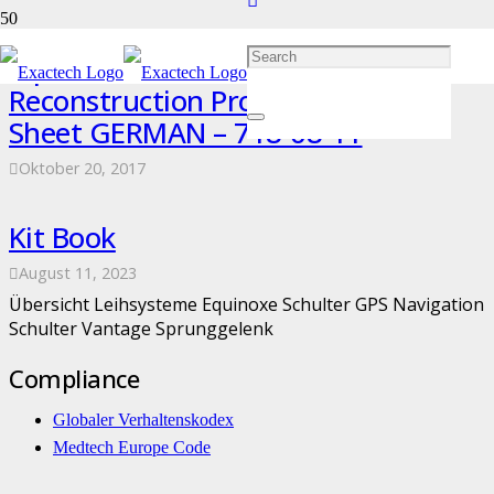
Equinoxe Shoulder Humeral
Reconstruction Prothesis Product
Sheet GERMAN – 718-08-11
Oktober 20, 2017
Kit Book
August 11, 2023
Übersicht Leihsysteme Equinoxe Schulter GPS Navigation
Schulter Vantage Sprunggelenk
Compliance
Globaler Verhaltenskodex
Medtech Europe Code