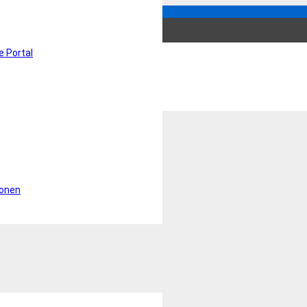
ents Sterilization & Repro
e Portal
ionen