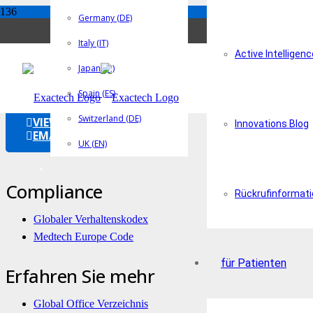
Germany (DE)
Italy (IT)
Reusable Surgical Instrum
Active Intelligenc
Japan (JP)
700-096-124 Rev E
Spain (ES)
Switzerland (DE)
VIEW THIS
Innovations Blog
EMAIL THIS
UK (EN)
Compliance
Rückrufinformat
Globaler Verhaltenskodex
Medtech Europe Code
für Patienten
Erfahren Sie mehr
Global Office Verzeichnis